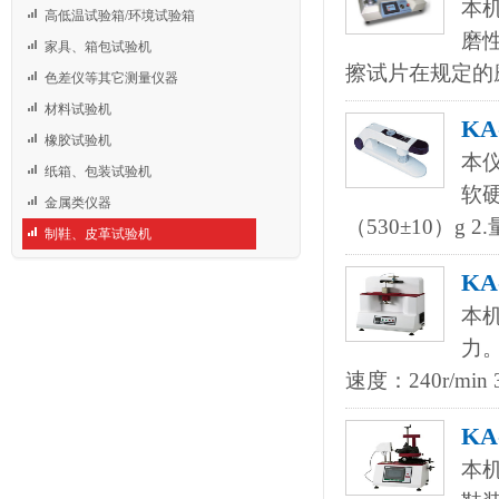
本机
高低温试验箱/环境试验箱
磨
家具、箱包试验机
擦试片在规定的
色差仪等其它测量仪器
材料试验机
KA
橡胶试验机
本
纸箱、包装试验机
软硬
金属类仪器
（530±10）g 2
制鞋、皮革试验机
KA
本
力。
速度：240r/m
KA
本