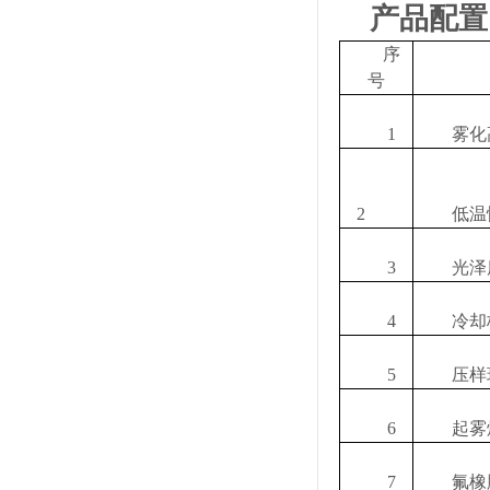
产品配置
序
号
1
雾化
2
低温
3
光泽
4
冷却
5
压样
6
起雾
7
氟橡