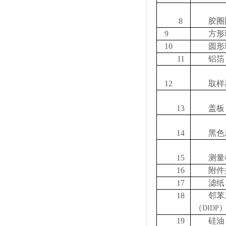
8
胶圈
9
方形
10
圆形
11
铝箔
12
取样
13
盖板
14
黑色
15
测量
16
附件
17
滤纸
18
邻苯
（
DIDP
19
硅油