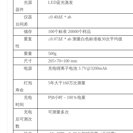
光源
LED
蓝光激发
器件
仪器
≤
0.40
Δ
E
＊
ab
台间差
储存
100
个标准
20000
个样品
重复
≤
0.07
Δ
E
＊
ab
测量白色标准板
30
次平均值
性
重量
500g
尺寸
205
×
70
×
100 mm
电源
充电锂离子电池
3.7V@3200mAh
灯泡
5
年大于
160
万次测量
寿命
充电
约
8
小时－
100
％电量
时间
充电
可测量
多
次
后可测次
数