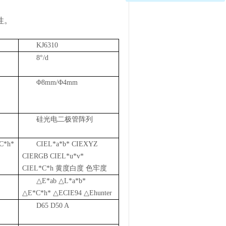
性。
KJ6310
8
°
/d
Φ
8mm/
Φ
4mm
硅光电二极管阵列
C*h*
CIEL*a*b* CIEXYZ
CIERGB CIEL*u*v*
CIEL*C*h
黄度白度
色牢度
△
E*ab
△
L*a*b*
△
E*C*h*
△
ECIE94
△
Ehunter
D65 D50 A