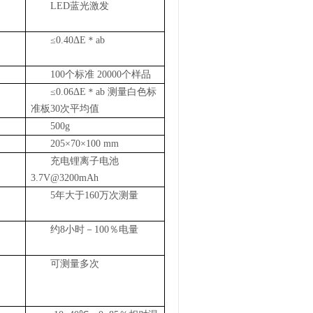
LED
蓝光激发
≤
0.40
Δ
E
＊
ab
100
个标准
20000
个样品
≤
0.06
Δ
E
＊
ab
测量白色标
准板
30
次平均值
500g
205
×
70
×
100 mm
充电锂离子电池
3.7V@3200mAh
5
年大于
160
万次测量
约
8
小时－
100
％电量
可测量
多
次