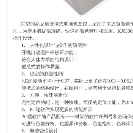
KJ6300
高品质便携式电脑色差仪，采用了多通道颜色
法，为使用者提供准确、快速的颜色管理和应用。KJ6
300
操作设计。
1.
人性化设计与操作的简便性
开机自动黑白板校正功能；
符合人体力学的结构设计；
傻瓜式的操作界面。
2.
稳定的测量性能
△
E
的波动平均小于
0.07
，实际上更多的在
0.03
～
0.06
便携式的结构设计，在应用时，更有利于保持机身稳
3.
方便、快速的定位
光照定位功能，是一种快速、简便的定位功能，为
3nh
4.
PC
端软件实现更多的功能扩展
PC
端软件随产品配有一一对应的软件序列号和密码保
可进行色差分析、色差累积分析、色度指标、色样库
5.
电源管理设计