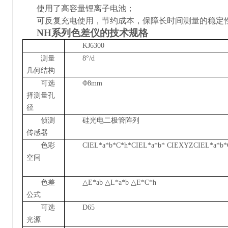
使用了高容量锂离子电池；
可反复充电使用，节约成本，
保障长时间测量的稳定
NH
系列色差仪的技术规格
KJ6300
测量
8
°
/d
几何结构
可选
Φ
8mm
择测量孔
径
侦测
硅光电二极管阵列
传感器
色彩
CIEL*a*b*C*h*CIEL*a*b* CIEXYZCIEL*a*b*
空间
色差
△
E*ab
△
L*a*b
△
E*C*h
公式
可选
D65
光源