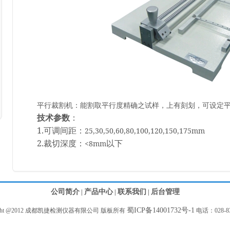
平行裁割机：能割取平行度精确之试样，上有刻划，可设定
技术参数
：
1.
可调间距：
25,30,50,60,80,100,120,150,175mm
2.
裁切深度：
以下
<8mm
公司简介
产品中心
联系我们
后台管理
|
|
|
蜀ICP备14001732号-1
right @2012 成都凯捷检测仪器有限公司 版板所有
电话：028-83